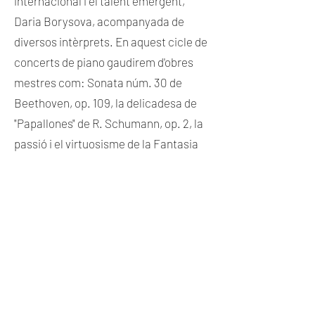
internacional i el talent emergent,
Daria Borysova, acompanyada de
diversos intèrprets. En aquest cicle de
concerts de piano gaudirem d'obres
mestres com: Sonata núm. 30 de
Beethoven, op. 109, la delicadesa de
"Papallones" de R. Schumann, op. 2, la
passió i el virtuosisme de la Fantasia
de Chopin, op. 49, la dolçor del
"Romance" de M. Lysenko i l'elegància
del "El cigne" de C. Saint-Saëns. I molt
més... Aquest esdeveniment és una
oportunitat per recolzar i celebrar nous
talents musicals, i Palau Dalmases
s'enorgulleix de formar part d'aquesta
experiència única