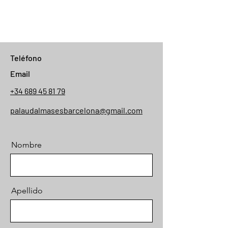
Teléfono
Email
+34 689 45 81 79
palaudalmasesbarcelona@gmail.com
Nombre
Apellido